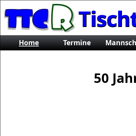
Tisch
e.V.
Home
Termine
Mannsch
50 Jah